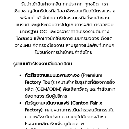
รับนำเข้าสินค้าจากจีน ทุกประเภท ทุกชนิด เรา
เชี่ยวชาญจัดทริปธุรกิจมืออาชีพรอบเดียวได้ตรงแหล่ง
พร้อมนำเข้าจีนไทย ทริปเจรจาธุรกิจที่พาเจ้าของ
แบรนด์และผู้ประกอบการไปดูไลน์การผลิต ตรวจสอบ
มาตรฐาน QC และเจรจาราคากับโรงงานต้นทาง
โดยตรง แพ็กเกจมักให้บริการแบบครบวงจร ตั้งแต่
วางแผน คัดกรองโรงงาน ล่ามธุรกิจแปลศัพท์เทคนิค
ไปจนถึงการนำเข้าสินค้าถึงไทย
รูปแบบทัวร์โรงงานจีนยอดนิยม
ทัวร์โรงงานแบบเฉพาะเจาะจง (Premium
Factory Tour):
เหมาะสำหรับธุรกิจที่ต้องการสั่ง
ผลิต (OEM/ODM) คัดเลือกวัสดุ และทำสัญญา
ข้อตกลงระดับผู้บริหาร
ทัวร์ดูงาน+เดินงานแฟร์ (Canton Fair x
Factory):
ผสมผสานการเดินสำรวจนวัตกรรมใน
งานแฟร์ระดับประเทศ ควบคู่ไปกับการเข้าชม
โรงงานผลิตจริงเพื่อดูศักยภาพ